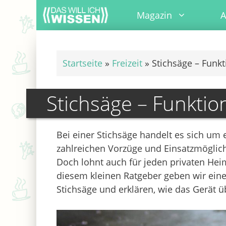
Zum
Magazin
A
Inhalt
springen
Startseite
»
Freizeit
»
Stichsäge – Funk
Stichsäge – Funkti
Bei einer Stichsäge handelt es sich um
zahlreichen Vorzüge und Einsatzmöglichke
Doch lohnt auch für jeden privaten Hei
diesem kleinen Ratgeber geben wir eine
Stichsäge und erklären, wie das Gerät ü