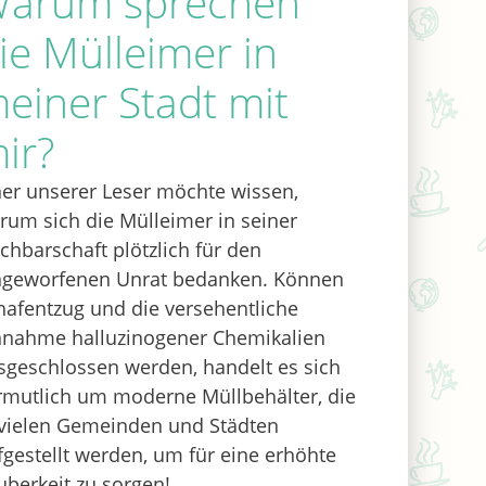
arum sprechen
ie Mülleimer in
einer Stadt mit
ir?
ner unserer Leser möchte wissen,
rum sich die Mülleimer in seiner
chbarschaft plötzlich für den
ngeworfenen Unrat bedanken. Können
hafentzug und die versehentliche
nnahme halluzinogener Chemikalien
sgeschlossen werden, handelt es sich
rmutlich um moderne Müllbehälter, die
 vielen Gemeinden und Städten
fgestellt werden, um für eine erhöhte
uberkeit zu sorgen!