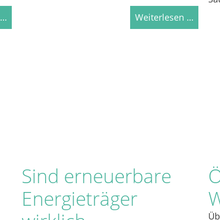
 …
Weiterlesen …
Sind erneuerbare
Ö
Energieträger
W
Üb