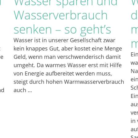
d
Wasser sparen und
W
Wasserverbrauch
d
senken – so geht’s
m
m
Wasser ist in unserer Gesellschaft zwar
t
kein knappes Gut, aber kostet eine Menge
Ei
ne
Geld, wenn man verschwenderisch damit
wa
umgeht. Da warmes Wasser erst mit Hilfe
Na
von Energie aufbereitet werden muss,
ei
steigt durch hohen Warmwasserverbrauch
Sc
nd
auch …
Ei
au
ve
in
au
Sa