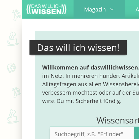
Zum
Magazin
A
Inhalt
springen
Das will ich wissen!
Willkommen auf daswillichwissen
im Netz. In mehreren hundert Artike
Alltagsfragen aus allen Wissensbere
verbessern möchtest oder auf der Su
wirst Du mit Sicherheit fündig.
Wissensar