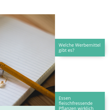
Welche Werbemittel
gibt es?
Essen
fleischfressende
Pflanzen wirklich