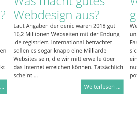
Was macht gutes
W
?
Webdesign aus?
g
Laut Angaben der denic waren 2018 gut
We
16,2 Millionen Webseiten mit der Endung
un
.de registriert. International betrachtet
Fa
ten
sollen es sogar knapp eine Milliarde
si
Websites sein, die wir mittlerweile über
ei
kt
das Internet erreichen können. Tatsächlich
nu
scheint …
po
 …
Weiterlesen …