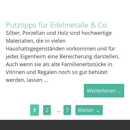
Putztipps für Edelmetalle & Co.
Silber, Porzellan und Holz sind hochwertige
Materialien, die in vielen
Haushaltsgegenständen vorkommen und für
jedes Eigenheim eine Bereicherung darstellen.
Auch wenn sie als alte Familienerbstücke in
Vitrinen und Regalen noch so gut behütet
werden, lassen …
Weiterlesen …
Seite
Seite
Seite
1
2
…
7
Weiter
→