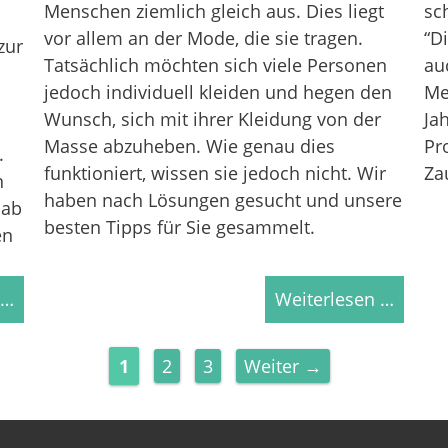
Menschen ziemlich gleich aus. Dies liegt
sc
vor allem an der Mode, die sie tragen.
“D
zur
Tatsächlich möchten sich viele Personen
au
jedoch individuell kleiden und hegen den
Me
Wunsch, sich mit ihrer Kleidung von der
Ja
Masse abzuheben. Wie genau dies
Pr
.
funktioniert, wissen sie jedoch nicht. Wir
Za
n
haben nach Lösungen gesucht und unsere
 ab
besten Tipps für Sie gesammelt.
en
 …
Weiterlesen …
Seite
Seite
Seite
1
2
3
Weiter
→