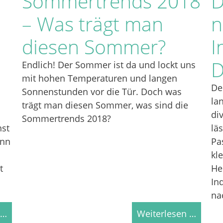
Sommertrends 2018
D
– Was trägt man
n
diesen Sommer?
I
D
Endlich! Der Sommer ist da und lockt uns
mit hohen Temperaturen und langen
De
Sonnenstunden vor die Tür. Doch was
la
trägt man diesen Sommer, was sind die
di
Sommertrends 2018?
nst
lä
ann
Pa
kl
t
He
In
na
 …
Weiterlesen …