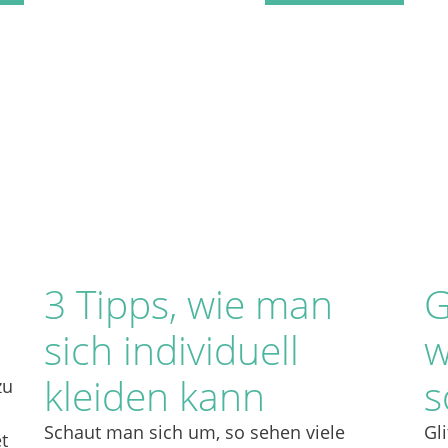
3 Tipps, wie man
G
sich individuell
w
kleiden kann
s
zu
Schaut man sich um, so sehen viele
Gl
t