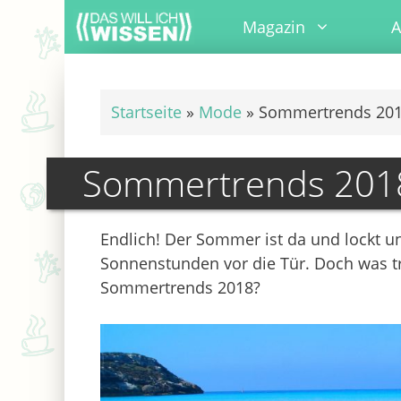
Zum
Magazin
A
Inhalt
springen
Startseite
»
Mode
»
Sommertrends 201
Sommertrends 2018
Endlich! Der Sommer ist da und lockt 
Sonnenstunden vor die Tür. Doch was t
Sommertrends 2018?