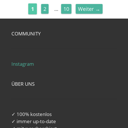
Seite
Seite
Seite
1
2
…
10
Weiter
→
COMMUNITY
Instagram
ÜBER UNS
✓ 100% kostenlos
✓ immer up-to-date