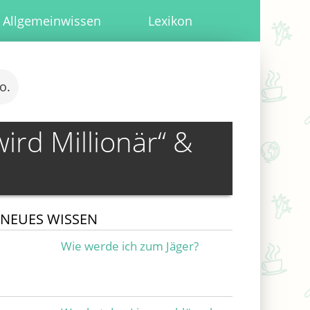
Allgemeinwissen
Lexikon
o.
ird Millionär“ &
NEUES WISSEN
Wie werde ich zum Jäger?