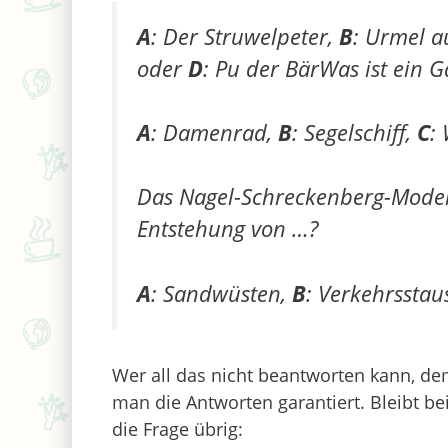
A
: Der Struwelpeter,
B
: Urmel a
oder
D
: Pu der BärWas ist ein G
A
: Damenrad,
B
: Segelschiff,
C
:
Das Nagel-Schreckenberg-Modell 
Entstehung von …?
A
: Sandwüsten,
B
: Verkehrsstau
Wer all das nicht beantworten kann, dem
man die Antworten garantiert. Bleibt be
die Frage übrig: