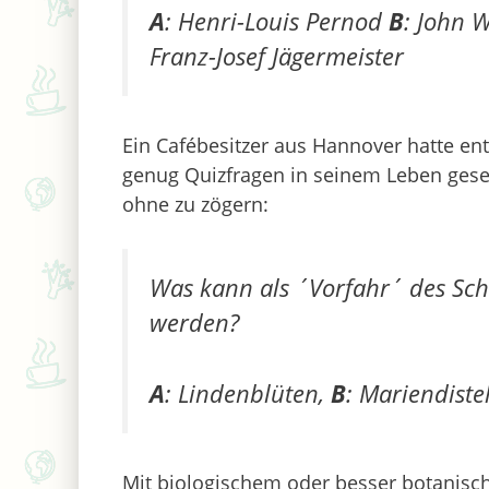
A
: Henri-Louis Pernod
B
: John 
Franz-Josef Jägermeister
Ein Cafébesitzer aus Hannover hatte en
genug Quizfragen in seinem Leben geseh
ohne zu zögern:
Was kann als ´Vorfahr´ des Sch
werden?
A
: Lindenblüten,
B
: Mariendiste
Mit biologischem oder besser botanis