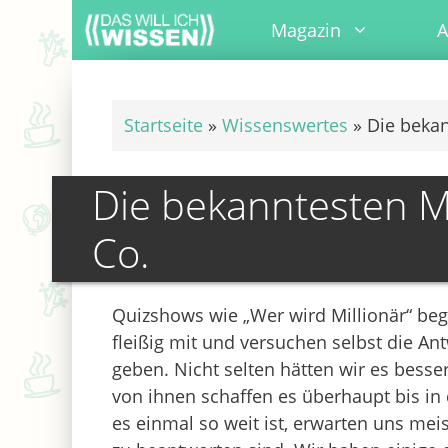
Zum
Magazin
A
Inhalt
springen
Startseite
»
Wissenswertes
»
Die bekan
Die bekanntesten Mi
Co.
Quizshows wie „Wer wird Millionär“ begei
fleißig mit und versuchen selbst die A
geben. Nicht selten hätten wir es bess
von ihnen schaffen es überhaupt bis in
es einmal so weit ist, erwarten uns meist