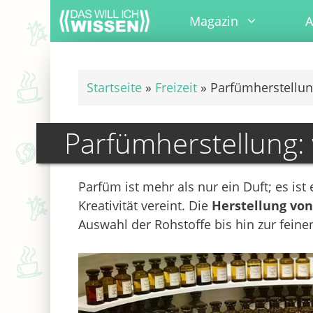
Zum
Magazin
A
Inhalt
springen
Startseite
»
Freizeit
»
Parfümherstellun
Parfümherstellung: 
Parfüm ist mehr als nur ein Duft; es is
Kreativität vereint. Die
Herstellung vo
Auswahl der Rohstoffe bis hin zur fein