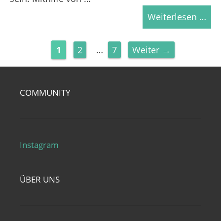
Weiterlesen …
Seite
Seite
Seite
1
2
…
7
Weiter
→
COMMUNITY
Instagram
ÜBER UNS