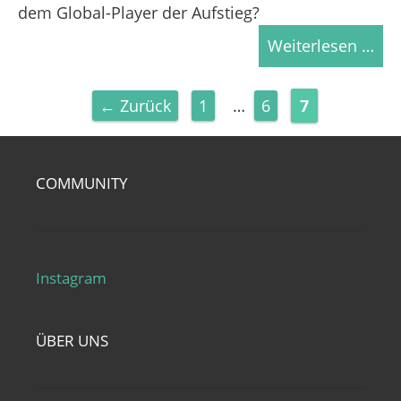
dem Global-Player der Aufstieg?
Weiterlesen …
Seite
Seite
Seite
←
Zurück
1
…
6
7
COMMUNITY
Instagram
ÜBER UNS