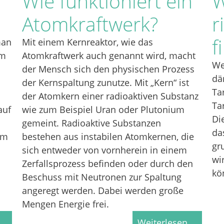
Wie funktioniert ein
W
Atomkraftwerk?
r
f
man
Mit einem Kernreaktor, wie das
im
Atomkraftwerk auch genannt wird, macht
We
der Mensch sich den physischen Prozess
dä
der Kernspaltung zunutze. Mit „Kern“ ist
Ta
der Atomkern einer radioaktiven Substanz
Ta
auf
wie zum Beispiel Uran oder Plutonium
Di
gemeint. Radioaktive Substanzen
da
om
bestehen aus instabilen Atomkernen, die
gr
sich entweder von vornherein in einem
wi
Zerfallsprozess befinden oder durch den
kö
Beschuss mit Neutronen zur Spaltung
angeregt werden. Dabei werden große
Mengen Energie frei.
 …
Weiterlesen …