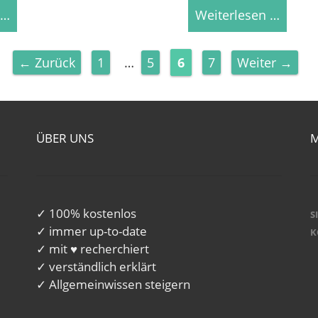
 …
Weiterlesen …
Seite
Seite
Seite
Seite
←
Zurück
1
…
5
6
7
Weiter
→
ÜBER UNS
✓ 100% kostenlos
S
✓ immer up-to-date
K
✓ mit ♥ recherchiert
✓ verständlich erklärt
✓ Allgemeinwissen steigern