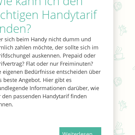
ie kann ich den
ichtigen Handytarif
inden?
r sich beim Handy nicht dumm und
mlich zahlen möchte, der sollte sich im
rifdschungel auskennen. Prepaid oder
rifvertrag? Flat oder nur Freiminuten?
e eigenen Bedürfnisse entscheiden über
s beste Angebot. Hier gibt es
undlegende Informationen darüber, wie
r den passenden Handytarif finden
nnen.
Weiterlesen …