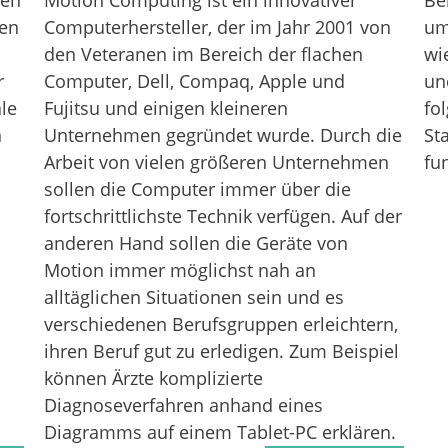
nen
Motion Computing ist ein innovativer
Be
den
Computerhersteller, der im Jahr 2001 von
um
den Veteranen im Bereich der flachen
wi
r
Computer, Dell, Compaq, Apple und
un
ale
Fujitsu und einigen kleineren
fo
n
Unternehmen gegründet wurde. Durch die
St
Arbeit von vielen größeren Unternehmen
fun
sollen die Computer immer über die
fortschrittlichste Technik verfügen. Auf der
anderen Hand sollen die Geräte von
Motion immer möglichst nah an
alltäglichen Situationen sein und es
verschiedenen Berufsgruppen erleichtern,
ihren Beruf gut zu erledigen. Zum Beispiel
können Ärzte komplizierte
Diagnoseverfahren anhand eines
Diagramms auf einem Tablet-PC erklären.