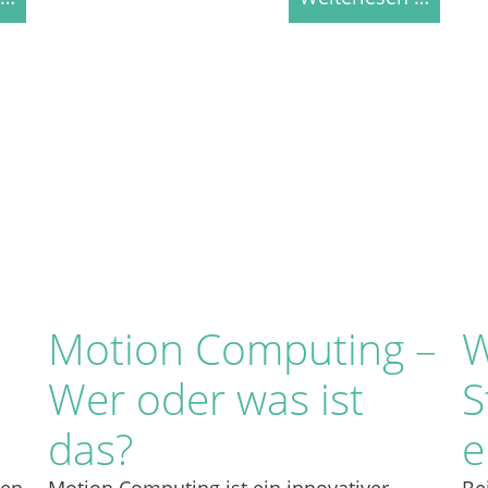
Motion Computing –
W
Wer oder was ist
S
das?
e