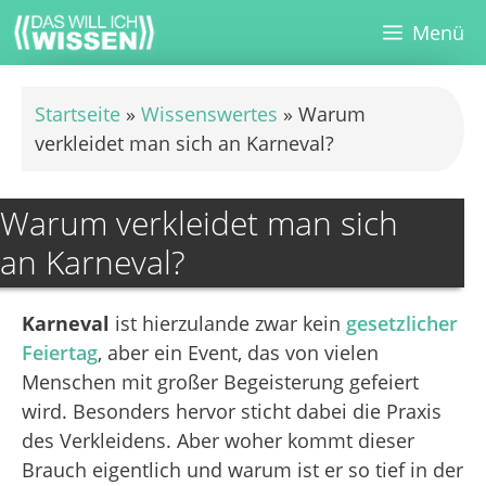
Zum
Menü
Inhalt
springen
Startseite
»
Wissenswertes
»
Warum
verkleidet man sich an Karneval?
Warum verkleidet man sich
an Karneval?
Karneval
ist hierzulande zwar kein
gesetzlicher
Feiertag
, aber ein Event, das von vielen
Menschen mit großer Begeisterung gefeiert
wird. Besonders hervor sticht dabei die Praxis
des Verkleidens. Aber woher kommt dieser
Brauch eigentlich und warum ist er so tief in der