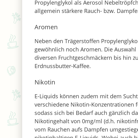
Propylenglykol als Aerosol Nebeltröpfch
allgemein stärkere Rauch- bzw. Dampfen
Aromen
Neben den Trägerstoffen Propylenglykol
gewöhnlich noch Aromen. Die Auswahl r
diversen Fruchtgeschmäckern bis hin z
Erdnussbutter-Kaffee.
Nikotin
E-Liquids können zudem mit dem Suchtst
verschiedene Nikotin-Konzentrationen f
sodass sich bei Bedarf auch gänzlich dar
Nikotingehalt von 0mg/ml (d.h. nikotinf
vom Rauchen aufs Dampfen umgestiegen
nikotinhaltigen E-Liquids. Wobei auch h