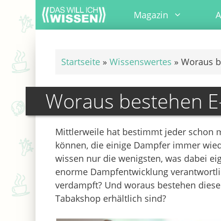
Zum
Magazin
A
Inhalt
springen
Startseite
»
Wissenswertes
»
Woraus b
Woraus bestehen E-
Mittlerweile hat bestimmt jeder schon
können, die einige Dampfer immer wied
wissen nur die wenigsten, was dabei eige
enorme Dampfentwicklung verantwortlic
verdampft? Und woraus bestehen diese E
Tabakshop erhältlich sind?