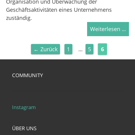
Organisation und Überwachung der
Geschäftsaktivitäten eines Unternehmens
zuständig.
Weiterlesen …
Seite
Seite
Seite
←
Zurück
1
…
5
6
COMMUNITY
Instagram
ÜBER UNS