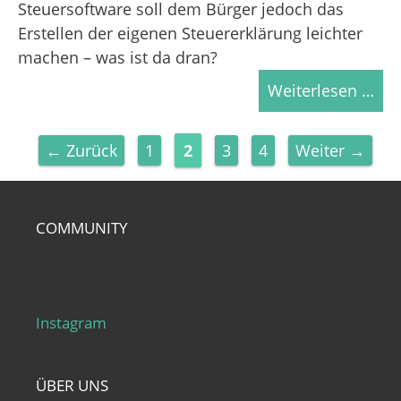
Steuersoftware soll dem Bürger jedoch das
Erstellen der eigenen Steuererklärung leichter
machen – was ist da dran?
Weiterlesen …
Seite
Seite
Seite
Seite
←
Zurück
1
2
3
4
Weiter
→
COMMUNITY
Instagram
ÜBER UNS