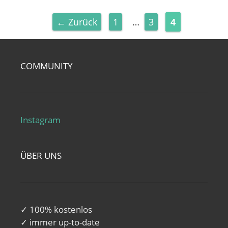
Seite
Seite
Seite
←
Zurück
1
…
3
4
COMMUNITY
Instagram
ÜBER UNS
✓ 100% kostenlos
✓ immer up-to-date