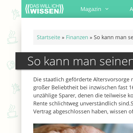
Zum
Magazin
A
Inhalt
springen
Startseite
»
Finanzen
»
So kann man se
So kann man seinen
Die staatlich geförderte Altersvorsorge 
großer Beliebtheit bei inzwischen fast 
unzählige Sparer, denen die teilweise k
Rente schlichtweg unverständlich sind.Se
Vertrag abgeschlossen haben, wissen oft