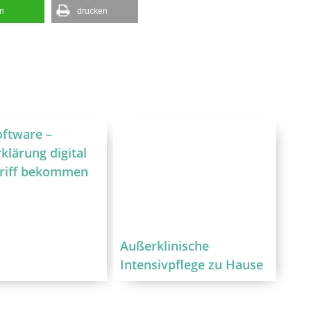
en
drucken
oftware –
klärung digital
Griff bekommen
Außerklinische
Intensivpflege zu Hause