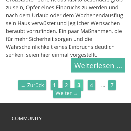
zu sein, Opfer eines Einbruchs zu werden und
nach dem Urlaub oder dem Wochenendausflug
sein Haus verwüstet und jeglicher Wertsachen
beraubt vorzufinden. Ein paar Maßnahmen, die
für mehr Sicherheit sorgen und die
Wahrscheinlichkeit eines Einbruchs deutlich
senken, seien hier einmal vorgestellt.
Weiterlesen …
Seite
Seite
Seite
Seite
Seite
←
Zurück
1
2
3
4
…
7
Weiter
→
COMMUNITY