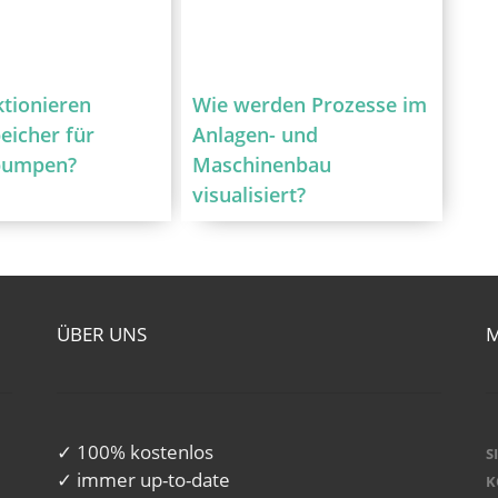
ktionieren
Wie werden Prozesse im
eicher für
Anlagen- und
umpen?
Maschinenbau
visualisiert?
ÜBER UNS
✓ 100% kostenlos
S
✓ immer up-to-date
K