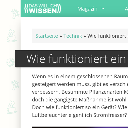
Zum
Magazin
A
Inhalt
springen
Startseite
»
Technik
»
Wie funktioniert
Wie funktioniert ei
Wenn es in einem geschlossenen Raum zu 
gesteigert werden muss, gibt es versc
verbessern. Bestimmte Pflanzenarten kö
doch die gängigste Maßnahme ist wohl 
Doch wie funktioniert so ein Gerät? Wi
Luftbefeuchter eigentlich Stromfresser?