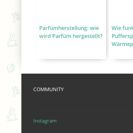
Parfümherstellung: wie
Wie fun
wird Parfüm hergestellt?
Puffersp
Wärmep
COMMUNITY
Instagram