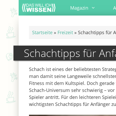
Zum
Magazin
A
Inhalt
springen
Startseite
»
Freizeit
»
Schachtipps für 
Schachtipps für An
Schach ist eines der beliebtesten Strate
man damit seine Langeweile schnellstens
Fitness mit dem Kultspiel. Doch gerade f
Schach-Universum sehr schwierig – vo
Spieler antritt. Für den leichteren Spiel
wichtigsten Schachtipps für Anfänger 