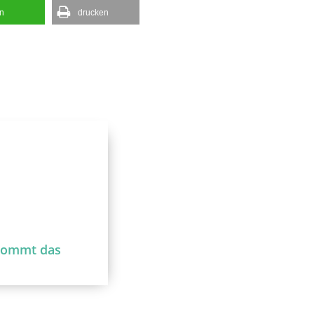
en
drucken
kommt das
?