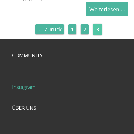
Weiterlesen …
Seite
Seite
Seite
←
Zurück
1
2
3
COMMUNITY
Instagram
ÜBER UNS