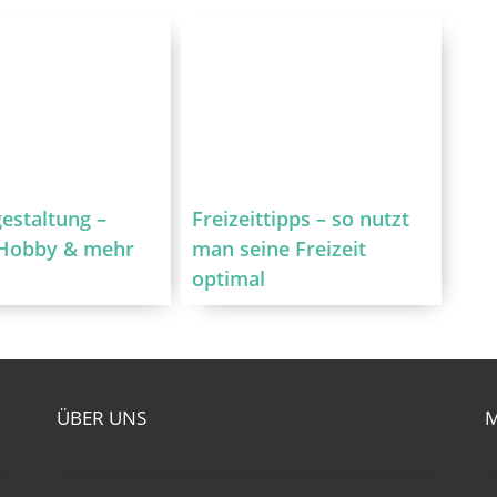
gestaltung –
Freizeittipps – so nutzt
 Hobby & mehr
man seine Freizeit
optimal
ÜBER UNS