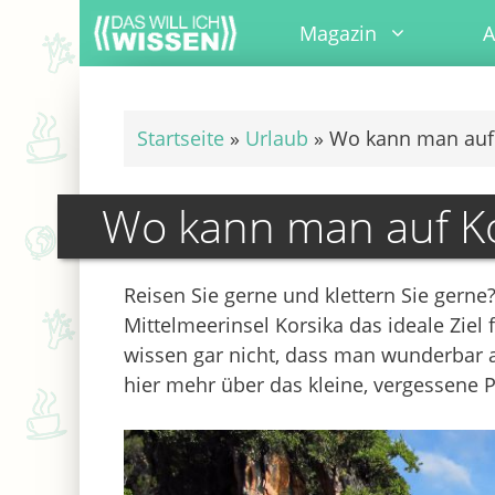
Zum
Magazin
A
Inhalt
springen
Startseite
»
Urlaub
»
Wo kann man auf 
Wo kann man auf Ko
Reisen Sie gerne und klettern Sie ger
Mittelmeerinsel Korsika das ideale Ziel 
wissen gar nicht, dass man wunderbar a
hier mehr über das kleine, vergessene 