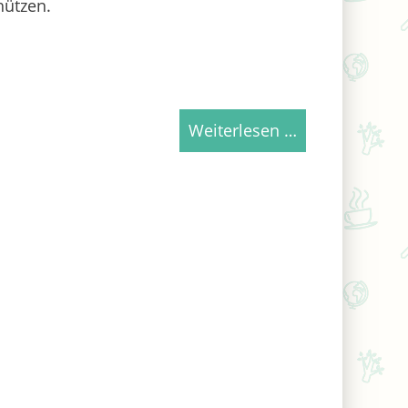
hützen.
Weiterlesen …