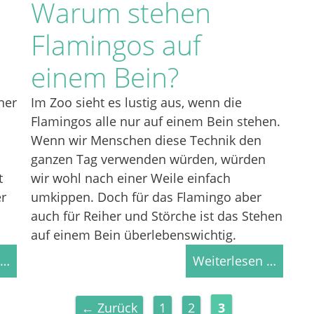
Warum stehen
Flamingos auf
einem Bein?
ner
Im Zoo sieht es lustig aus, wenn die
Flamingos alle nur auf einem Bein stehen.
Wenn wir Menschen diese Technik den
ganzen Tag verwenden würden, würden
t
wir wohl nach einer Weile einfach
r
umkippen. Doch für das Flamingo aber
auch für Reiher und Störche ist das Stehen
auf einem Bein überlebenswichtig.
 …
Weiterlesen …
Seite
Seite
Seite
←
Zurück
1
2
3