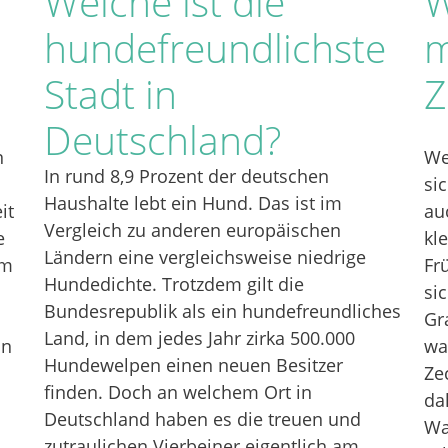
Welche ist die
W
hundefreundlichste
m
Stadt in
Z
Deutschland?
n
We
In rund 8,9 Prozent der deutschen
si
Haushalte lebt ein Hund. Das ist im
it
au
Vergleich zu anderen europäischen
e
kl
Ländern eine vergleichsweise niedrige
em
Fr
Hundedichte. Trotzdem gilt die
si
Bundesrepublik als ein hundefreundliches
Gr
Land, in dem jedes Jahr zirka 500.000
in
wa
Hundewelpen einen neuen Besitzer
Ze
finden. Doch an welchem Ort in
da
Deutschland haben es die treuen und
Wa
zutraulichen Vierbeiner eigentlich am