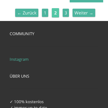
Seite
Seite
Seite
←
Zurück
1
2
3
Weiter
→
COMMUNITY
Instagram
ÜBER UNS
✓ 100% kostenlos
✓ immer up-to-date