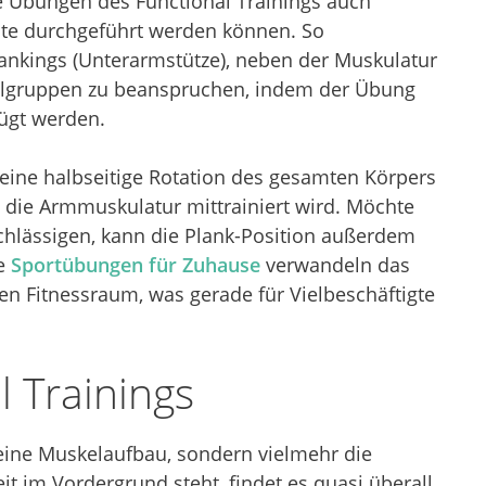
le Übungen des Functional Trainings auch
te durchgeführt werden können. So
ankings (Unterarmstütze), neben der Muskulatur
elgruppen zu beanspruchen, indem der Übung
ügt werden.
eine halbseitige Rotation des gesamten Körpers
h die Armmuskulatur mittrainiert wird. Möchte
chlässigen, kann die Plank-Position außerdem
se
Sportübungen für Zuhause
verwandeln das
n Fitnessraum, was gerade für Vielbeschäftigte
l Trainings
reine Muskelaufbau, sondern vielmehr die
t im Vordergrund steht, findet es quasi überall